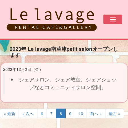
2023年 Le lavage南草津petit salonオープンし
ます
2022年12月2日（金）
シェアサロン、シェア教室、シェアショッ
プなどコミュニティサロン空間。
« 最新
« 次へ
6
7
8
9
10
前へ »
最古 »